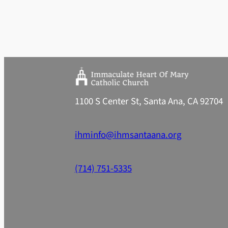
1100 S Center St, Santa Ana, CA 92704
ihminfo@ihmsantaana.org
(714) 751-5335