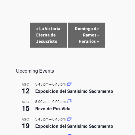
E
«
La Victoria
Domingo de
v
Eterna de
Ramos -
e
Jesucristo
Horarios
»
n
t
o
N
Upcoming Events
a
5:45 pm
–
6:45 pm
AGO
v
12
Exposicion del Santisimo Sacramento
e
g
8:00 am
–
9:00 am
AGO
15
a
Rezo de Pro-Vida
c
5:45 pm
–
6:45 pm
AGO
i
19
Exposicion del Santisimo Sacramento
ó