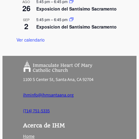
5:45 pm
–
6:45 pm
AGO
n
26
Exposicion del Santisimo Sacramento
5:45 pm
–
6:45 pm
SEP
2
Exposicion del Santisimo Sacramento
Ver calendario
1100 S Center St, Santa Ana, CA 92704
ihminfo@ihmsantaana.org
(714) 751-5335
Acerca de IHM
Home