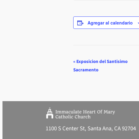
Agregar al calendario
E
«
Exposicion del Santisimo
Sacramento
v
e
n
t
o
N
1100 S Center St, Santa Ana, CA 92704
a