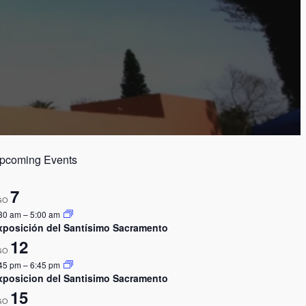
pcoming Events
7
GO
30 am
–
5:00 am
xposición del Santísimo Sacramento
12
GO
45 pm
–
6:45 pm
xposicion del Santisimo Sacramento
15
GO