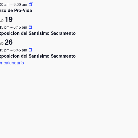
00 am
–
9:00 am
ezo de Pro-Vida
19
GO
45 pm
–
6:45 pm
xposicion del Santisimo Sacramento
26
GO
45 pm
–
6:45 pm
xposicion del Santisimo Sacramento
r calendario