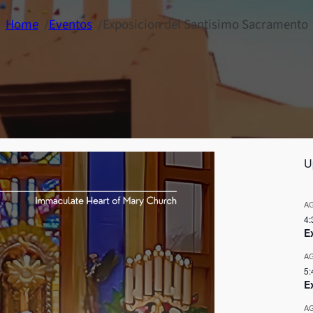
Home
/
Eventos
/
Exposicion del Santisimo Sacramento
U
A
4:
E
A
5:
E
A