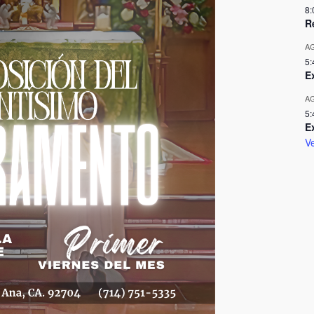
8:
R
A
5:
E
A
5:
E
Ve