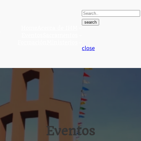
S
e
search
Home
Acerca de IHM
a
Eventos
Sacramentos
r
Formación
Ministerios
c
close
h
f
o
r
:
Eventos