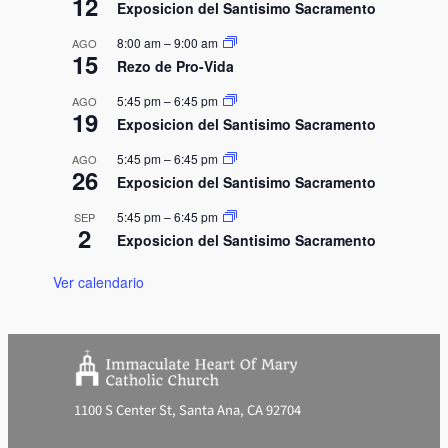
12
Exposicion del Santisimo Sacramento
a
8:00 am
–
9:00 am
AGO
c
15
Rezo de Pro-Vida
i
ó
5:45 pm
–
6:45 pm
AGO
19
n
Exposicion del Santisimo Sacramento
5:45 pm
–
6:45 pm
AGO
26
Exposicion del Santisimo Sacramento
5:45 pm
–
6:45 pm
SEP
2
Exposicion del Santisimo Sacramento
Ver calendario
1100 S Center St, Santa Ana, CA 92704