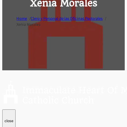
Xenia Morales
/
/
Home
Clero y Personal de las Oficinas Pastorales
Xenia Morales
close