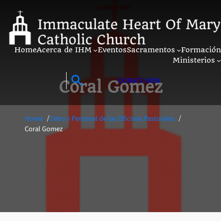
Saltar
al
contenido
search
Home
Acerca de IHM
Eventos
Sacramentos
Formación
Ministerios
search
DONATE NOW
Coral Gomez
/
/
Home
Clero y Personal de las Oficinas Pastorales
Coral Gomez