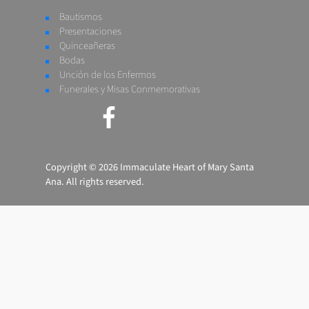
Bautismos
Presentaciones
Quinceañeras
Bodas
Unción de los Enfermos
Funerales y Misas Conmemorativas
Copyright © 2026 Immaculate Heart of Mary Santa
Ana. All rights reserved.