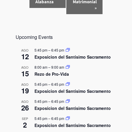
v
Alabanza
Matrimonial
e
»
n
t
o
N
Upcoming Events
a
5:45 pm
–
6:45 pm
AGO
v
12
Exposicion del Santisimo Sacramento
e
g
8:00 am
–
9:00 am
AGO
15
a
Rezo de Pro-Vida
c
5:45 pm
–
6:45 pm
AGO
i
19
Exposicion del Santisimo Sacramento
ó
5:45 pm
–
6:45 pm
AGO
n
26
Exposicion del Santisimo Sacramento
5:45 pm
–
6:45 pm
SEP
2
Exposicion del Santisimo Sacramento