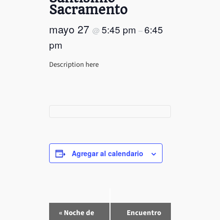
Sacramento
mayo 27
5:45 pm
6:45
@
–
pm
Description here
Agregar al calendario
E
«
Noche de
Encuentro